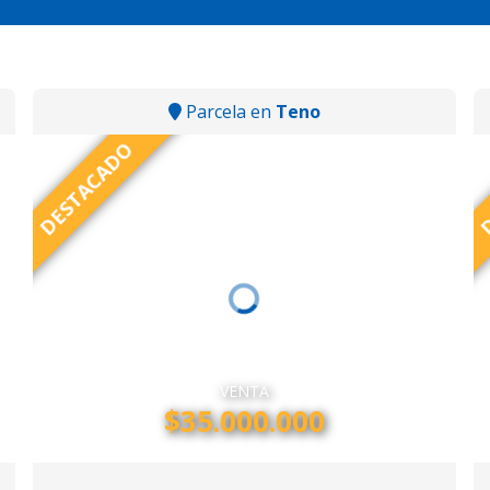
Parcela en
Teno
DESTACADO
D
VENTA
$35.000.000